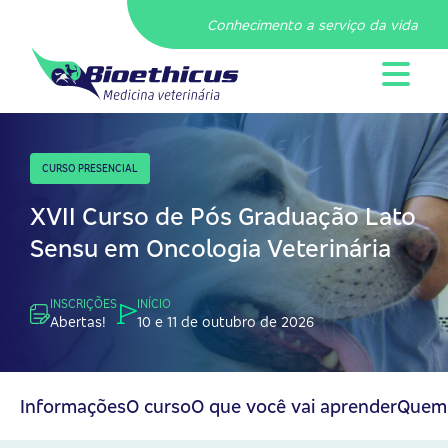
Conhecimento a serviço da vida
CURSO PRESENCIAL
XVII Curso de Pós Graduação Lato
Sensu em Oncologia Veterinária
INSCRIÇÕES
INÍCIO
Abertas!
10 e 11 de outubro de 2026
Informações
O curso
O que você vai aprender
Quem 