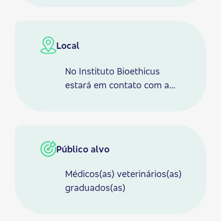
síncronas.
Local
No Instituto Bioethicus
estará em contato com a
natureza em ambiente de
aprendizado com
integração de jardins,
pomar e seis salas de aula
Público alvo
teóricas e prática;
estacionamento, quiosque e
Médicos(as) veterinários(as)
varandas com redes,
graduados(as)
secretaria e loja