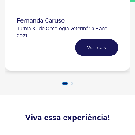
maioria referência na área. Os
coordenadores também sempre muito
solícitos. Terminei o curso satisfeita com o
Fernanda Caruso
aprendizado e com as amizades feitas, e
Turma XII de Oncologia Veterinária – ano
mais segura no atendimento aos meus
2021
pacientes.”
Ver mais
Viva essa experiência!