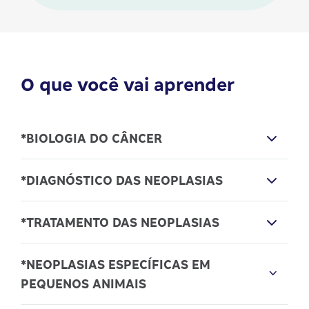
O que você vai aprender
*BIOLOGIA DO CÂNCER
Introdução e História
*DIAGNÓSTICO DAS NEOPLASIAS
Genética básica
Genética do câncer e carcinogênese
Semiologia do paciente oncológico
*TRATAMENTO DAS NEOPLASIAS
Imunologia das neoplasias
Diagnóstico citológico
Síndromes paraneoplásicas
Diagnóstico histopatológico e princípios de
Quimioterapia antineoplástica: classificação,
*NEOPLASIAS ESPECÍFICAS EM
biópsia
mecanismo de ação e manipulação dos
PEQUENOS ANIMAIS
Exames laboratoriais
quimioterápicos
Diagnóstico por imagem