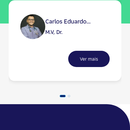
Carlos Eduardo
Fonseca Alves
M.V, Dr.
Ver mais